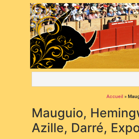
Accueil
»
Maugu
Mauguio, Hemingwa
Azille, Darré, Exp