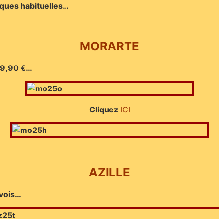
iques habituelles…
MORARTE
 19,90 €…
Cliquez
ICI
AZILLE
rvois…