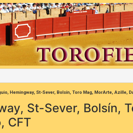
io, Hemingway, St-Sever, Bolsín, Toro Mag, MorArte, Azille, D
y, St-Sever, Bolsín, T
o, CFT