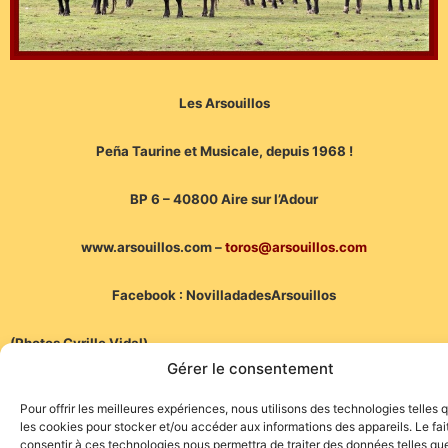
Les Arsouillos
Peña Taurine et Musicale, depuis 1968 !
BP 6 – 40800 Aire sur l’Adour
www.arsouillos.com –
toros@arsouillos.com
Facebook : NovilladadesArsouillos
(Photos Cyrille Vidal)
Gérer le consentement
Pour offrir les meilleures expériences, nous utilisons des technologies telles 
les cookies pour stocker et/ou accéder aux informations des appareils. Le fai
consentir à ces technologies nous permettra de traiter des données telles que