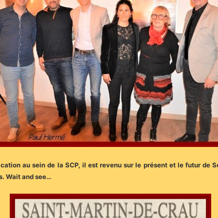
tion au sein de la SCP, il est revenu sur le présent et le futur de S
ois. Wait and see…