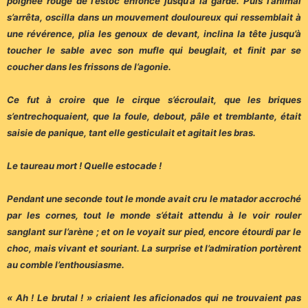
poignée rouge de l’estoc enfoncé jusqu’à la garde. Puis l’animal
s’arrêta, oscilla dans un mouvement douloureux qui ressemblait à
une révérence, plia les genoux de devant, inclina la tête jusqu’à
toucher le sable avec son mufle qui beuglait, et finit par se
coucher dans les frissons de l’agonie.
Ce fut à croire que le cirque s’écroulait, que les briques
s’entrechoquaient, que la foule, debout, pâle et tremblante, était
saisie de panique, tant elle gesticulait et agitait les bras.
Le taureau mort ! Quelle estocade !
Pendant une seconde tout le monde avait cru le matador accroché
par les cornes, tout le monde s’était attendu à le voir rouler
sanglant sur l’arène ; et on le voyait sur pied, encore étourdi par le
choc, mais vivant et souriant. La surprise et l’admiration portèrent
au comble l’enthousiasme.
« Ah ! Le brutal ! » criaient les aficionados qui ne trouvaient pas