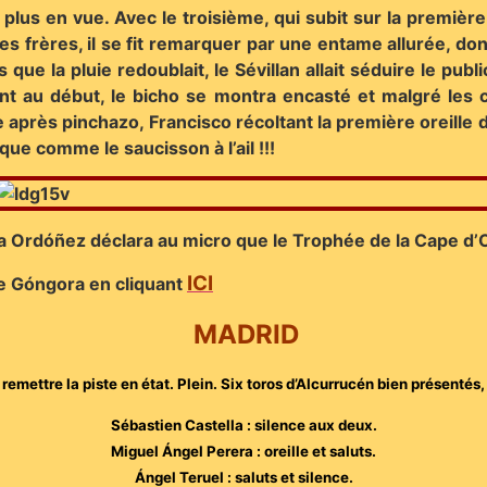
e plus en vue. Avec le troisième, qui subit sur la premi
s frères, il se fit remarquer par une entame allurée, donn
s que la pluie redoublait, le Sévillan allait séduire le p
t au début, le bicho se montra encasté et malgré les c
 après pinchazo, Francisco récoltant la première oreille de
que comme le saucisson à l’ail !!!
eña Ordóñez déclara au micro que le Trophée de la Cape d’O
ICI
de Góngora en cliquant
MADRID
mettre la piste en état. Plein. Six toros d’Alcurrucén bien présentés, i
Sébastien Castella : silence aux deux.
Miguel Ángel Perera : oreille et saluts.
Ángel Teruel : saluts et silence.