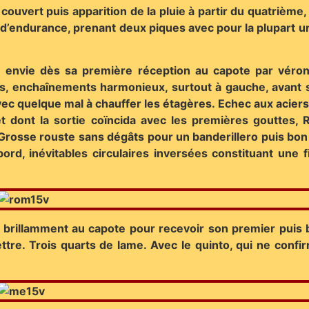
couvert puis apparition de la pluie à partir du quatrième,
 d’endurance, prenant deux piques avec pour la plupart u
n envie dès sa première réception au capote par véroni
ires, enchaînements harmonieux, surtout à gauche, avant
ec quelque mal à chauffer les étagères. Echec aux aciers
 et dont la sortie coïncida avec les premières gouttes,
osse rouste sans dégâts pour un banderillero puis bon 
d, inévitables circulaires inversées constituant une fi
 brillamment au capote pour recevoir son premier puis b
re. Trois quarts de lame. Avec le quinto, qui ne confirm