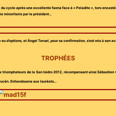
 du cycle après une excellente faena face à « Peladito », toro encasté q
ugée minoritaire par le président…
 eu d’options, et Ángel Teruel, pour sa confirmation, s’est mis à son a
TROPHÉES
x triomphateurs de la San Isidro 2012, récompensant ainsi Sébastien C
currucén. Enhorabuena aux lauréats…