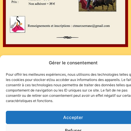
http://marc-
Pour suivre l’actualité de notre Torero…
Gérer le consentement
serrano.blogspot.com/
Pour offrir les meilleures expériences, nous utilisons des technologies telles 
les cookies pour stocker et/ou accéder aux informations des appareils. Le fai
(Communiqué du CT Marc Serrano)
consentir à ces technologies nous permettra de traiter des données telles que
comportement de navigation ou les ID uniques sur ce site. Le fait de ne pas
consentir ou de retirer son consentement peut avoir un effet négatif sur cert
caractéristiques et fonctions.
Accepter
Site de l'association TOROFIESTA
Refuser