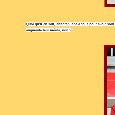
Quoi qu’il en soit, enhorabuena à tous pour avoir sort
augmente leur mérite, non ?