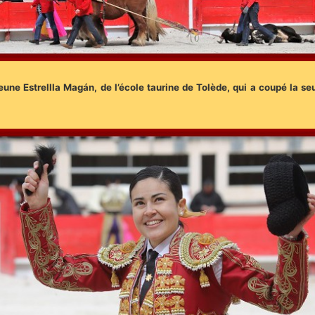
eune Estrellla Magán, de l’école taurine de Tolède, qui a coupé la se