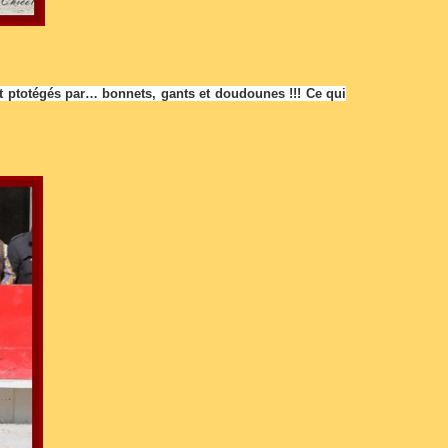
nt ptotégés par… bonnets, gants et doudounes !!! Ce qui