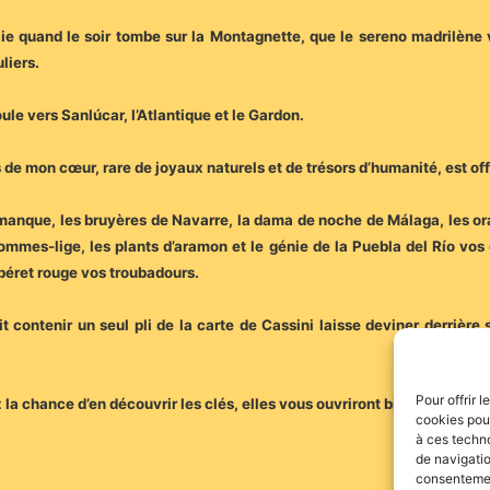
blie quand le soir tombe sur la Montagnette, que le sereno madrilène 
liers.
ule vers Sanlúcar, l’Atlantique et le Gardon.
os de mon cœur, rare de joyaux naturels et de trésors d’humanité, est of
amanque, les bruyères de Navarre, la dama de noche de Málaga, les or
ommes-lige, les plants d’aramon et le génie de la Puebla del Río vos 
béret rouge vos troubadours.
 contenir un seul pli de la carte de Cassini laisse deviner derrière
Pour offrir 
la chance d’en découvrir les clés, elles vous ouvriront bien des porte
cookies pour
à ces techn
de navigatio
consentement