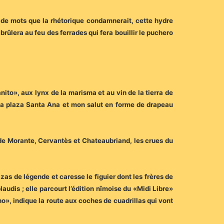
 de mots que la rhétorique condamnerait, cette hydre
brûlera au feu des ferrades qui fera bouillir le puchero
to», aux lynx de la marisma et au vin de la tierra de
la plaza Santa Ana et mon salut en forme de drapeau
 de Morante, Cervantès et Chateaubriand, les crues du
zas de légende et caresse le figuier dont les frères de
audis ; elle parcourt l’édition nîmoise du «Midi Libre»
no», indique la route aux coches de cuadrillas qui vont