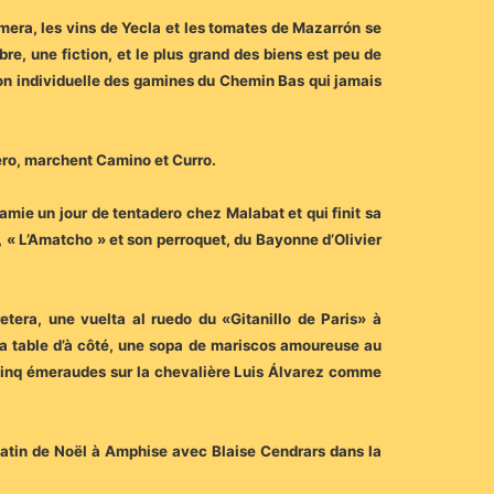
omera, les vins de Yecla et les tomates de Mazarrón se
bre, une fiction, et le plus grand des biens est peu de
son individuelle des gamines du Chemin Bas qui jamais
dero, marchent Camino et Curro.
ie un jour de tentadero chez Malabat et qui finit sa
, « L’Amatcho » et son perroquet, du Bayonne d’Olivier
retera, une vuelta al ruedo du «Gitanillo de Paris» à
a table d’à côté, une sopa de mariscos amoureuse au
 cinq émeraudes sur la chevalière Luis Álvarez comme
atin de Noël à Amphise avec Blaise Cendrars dans la