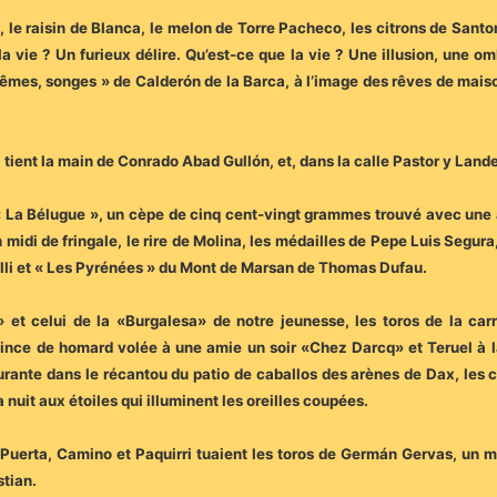
, le raisin de Blanca, le melon de Torre Pacheco, les citrons de Sant
a vie ? Un furieux délire. Qu’est-ce que la vie ? Une illusion, une om
 mêmes, songes » de Calderón de la Barca, à l’image des rêves de mai
i tient la main de Conrado Abad Gullón, et, dans la calle Pastor y Lan
 La Bélugue », un cèpe de cinq cent-vingt grammes trouvé avec une am
midi de fringale, le rire de Molina, les médailles de Pepe Luis Segura
elli et « Les Pyrénées » du Mont de Marsan de Thomas Dufau.
» et celui de la «Burgalesa» de notre jeunesse, les toros de la car
pince de homard volée à une amie un soir «Chez Darcq» et Teruel à l
urante dans le récantou du patio de caballos des arènes de Dax, les
nuit aux étoiles qui illuminent les oreilles coupées.
erta, Camino et Paquirri tuaient les toros de Germán Gervas, un m
stian.