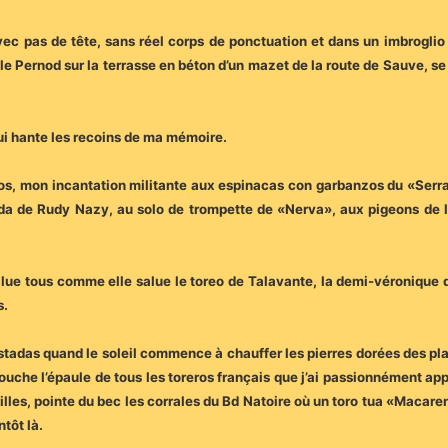
vec pas de tête, sans réel corps de ponctuation et dans un imbroglio
le Pernod sur la terrasse en béton d’un mazet de la route de Sauve, se 
 qui hante les recoins de ma mémoire.
os, mon incantation militante aux espinacas con garbanzos du «Serrani
da de Rudy Nazy, au solo de trompette de «Nerva», aux pigeons de 
salue tous comme elle salue le toreo de Talavante, la demi-véronique
s.
tostadas quand le soleil commence à chauffer les pierres dorées des pla
ouche l’épaule de tous les toreros français que j’ai passionnément appl
illes, pointe du bec les corrales du Bd Natoire où un toro tua «Macare
ntôt là.