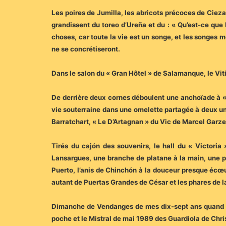
Les poires de Jumilla, les abricots précoces de Cieza
grandissent du toreo d’Ureña et du : « Qu’est-ce que l
choses, car toute la vie est un songe, et les songes
ne se concrétiseront.
Dans le salon du « Gran Hôtel » de Salamanque, le Vit
De derrière deux cornes déboulent une anchoïade à «
vie souterraine dans une omelette partagée à deux un 
Barratchart, « Le D’Artagnan » du Vic de Marcel Garz
Tirés du cajón des souvenirs, le hall du « Victoria 
Lansargues, une branche de platane à la main, une 
Puerto, l’anis de Chinchón à la douceur presque écœ
autant de Puertas Grandes de César et les phares de la 
Dimanche de Vendanges de mes dix-sept ans quand Pu
poche et le Mistral de mai 1989 des Guardiola de Chri