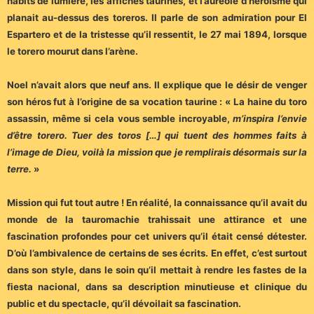
habits de lumière, les affiches taurines, et l’auréole d’héroïsme qui
planait au-dessus des toreros. Il parle de son admiration pour El
Espartero et de la tristesse qu’il ressentit, le 27 mai 1894, lorsque
le torero mourut dans l’arène.
Noel n’avait alors que neuf ans. Il explique que le désir de venger
son héros fut à l’origine de sa vocation taurine : « La haine du toro
assassin, même si cela vous semble incroyable,
m’inspira l’envie
d’être torero. Tuer des toros […] qui tuent des hommes faits à
l’image de Dieu, voilà la mission que je remplirais désormais sur la
terre.
»
Mission qui fut tout autre ! En réalité, la connaissance qu’il avait du
monde de la tauromachie trahissait une attirance et une
fascination profondes pour cet univers qu’il était censé détester.
D’où l’ambivalence de certains de ses écrits. En effet, c’est surtout
dans son style, dans le soin qu’il mettait à rendre les fastes de la
fiesta nacional, dans sa description minutieuse et clinique du
public et du spectacle, qu’il dévoilait sa fascination.