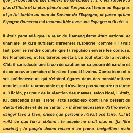
que j’ai convaincu des milliers de personnes […]. C’est l’œuvre la
plus difficile et la plus pénible que l’on pouvait tenter en Espagne,
et je l’ai tentée au nom de l’avenir de l’Espagne, et parce qu’une
Espagne flamenca est incompatible avec une Espagne cultivée.
»
Il était persuadé que le rejet du flamenquismo était national et
unanime, et qu’il suffisait d’arpenter l’Espagne, comme il l’avait
fait, pour se rendre compte que la répulsion envers les corridas,
les Flamencos, et les toreros existait. Le tout était de la révéler.
C’était sans doute une façon de cautionner sa propre démarche et
de se prouver combien elle n’avait pas été vaine. Contrairement à
ses prédécesseurs qui s’étaient égarés dans des considérations
morales sur la tauromachie et qui n’avaient pas su mettre un terme
à l’afición, par peur de la réaction des masses, selon Noel, il était,
lui, descendu dans l’arène, acte audacieux dont il ne cessait de
s’auto-féliciter et de se vanter : «
Il était nécessaire d’affronter le
danger face à face, chose que personne n’avait osé faire. […] Et
voilà ce que l’on a obtenu : le peuple ne croit plus en [la fête
taurine] ; le peuple donne raison à ce jeune, insignifiant mais