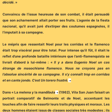
décidé.
»
Convaincu de l’issue heureuse de son combat, il était persuadé
que son acharnement allait porter ses fruits. L’agonie de la fiesta
nacional, qu’il avait juré d’extirper des coutumes espagnoles, il
l’imputait à sa campagne.
Le mépris que ressentait Noel pour les corridas et le flamenco
était trop viscéral pour être total. Pour intense qu’il fût, il était le
reflet d’une profonde bataille intérieure que l’anti-flamenquista se
livrait d’abord à lui-même : «
Il y a dans Eugenio Noel un cas
étrange de masochisme flamenco. Nous ne croyons pas en
l’absolue sincérité de sa campagne. Il s’y connaît trop en corridas
et en cante jondo. C’est Un torero frustré.
»
Dans « La melena y la mandíbula
(1962), Vila San Juan faisait un
»
portrait comparatif de Belmonte et de Noel, accentuant les
touches afin de faire ressortir leurs traits physiques et moraux. Les
deux hommes étaient issus de classes sociales très modestes ; ils