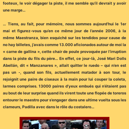
footeux, le voir dégager la piste, il me semble qu’il devrait y avoir
une marge…
… Tiens, au fait, pour mémoire, nous sommes aujourd’hui le 1er
mai et figurez-vous qu’en ce même jour de l’année 2006, à la
même Maestranza, bien esquiché sur les tendidos pour cause de
no hay billetes, j’avais comme 13.000 aficionados autour de moi la
« carne de gallina », cette chair de poule provoquée par l’irruption
dans la piste du fils du père… En effet, ce jour-là, José Mari Dolls
Abellán, dit « Manzanares », allait quitter le ruedo – qui n’en est
pas un -, quand son fils, actuellement matador à son tour, le
rejoignit une paire de ciseaux à la main pour lui couper la coleta,
larmes comprises. 13000 paires d’yeux embués qui n’étaient pas
au bout de leur surprise quand ils virent toute une flopée de toreros
entourer le maestro pour s’engager dans une ultime vuelta sous les
clameurs, Padilla avec dans le rôle du costalero…