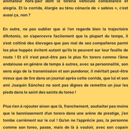
animateur hors-pair dont la torería véhicule consistance et
alegría. Et la corrida, élargie au ténu cénacle de « sabios », c’est
aussi ça, non ?
En outre, ne pas oublier que si l’on regarde bien la trajectoire
d’Antonio, on s’apercevra facilement que la plupart du temps, il
s’est coltiné des élevages que pas mal de ses compañeros parmi
les plus huppés évitent autant qu’ils le peuvent sur leur feuille de
route ! Et s’il n’est peut-être pas le plus fin torero comme l’âme
andalouse en génère de temps à autres, avec sa personnalité, son
sens aigu de la transmission et son pundonor, il méritait peut-être
mieux que de lire dans un journal après cette corrida, que lui et son
ami Joaquín Sánchez ne sont pas dignes de remettre un jour les
pieds dans le saint des saints du toreo !
Plus rien à rajouter sinon que là, franchement, souhaiter pas moins
que le bannissement d’un torero dans une arène de prestige, j’en
tombe carrément sur le cul ! Qu’on ne l’apprécie pas, la personne
comme son toreo, passe, mais de là à vouloir, avec son copain