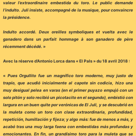
valeur l’extraordinaire embestida du toro. Le public demande
l’indulto. Juli insiste, accompagné de la musique, pour convaincre
la présidence.
Indulto accordé. Deux oreilles symboliques et vuelta avec le
ganadero dans un parfait hommage à son ganadero de père
récemment décédé.
»
Avec la réserve d’Antonio Lorca dans « El PaIs » du 18 avril 2018 :
«
Pues Orgullito fue un magnífico toro moderno, muy justo de
trapío, que acudió inicialmente al capote sin codicia, hizo una
muy desigual pelea en varas (en el primer puyazo empujó con un
solo pitón y solo recibió un picotacito en el segundo), embistió con
largura en un buen quite por verónicas de El Juli, y se descubrió en
la muleta como un toro con clase extraordinaria, profundidad,
repetición, humillación y fijeza; y algo más: fue de menos a más, y
acabó tras una muy larga faena con embestidas más profundas y
emocionantes. En fin, un grandísimo toro para la muleta que se