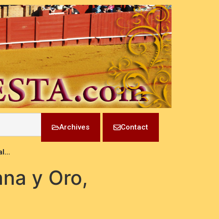
Archives
Contact
al…
na y Oro,