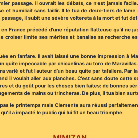
ier passage. Il ouvrait les débats, ce n’est jamais facil
e et humiliait sans faillir. Il le tua de deux-tiers de l
ssage, il subit une sévère voltereta à la mort et fut défa
en France précédé d’une réputation flatteuse qu’il ne justif
e croiser limite ses mérites et banalise sa recherche es
uée en fanfare. Il avait laissé une bonne impression à 
n quite impeccable par chicuelinas au toro de Maravillas. I
ra varié et fut l’auteur d’un beau quite par tafallera. Par 
nd il voulait aller aux planches. C’est sans doute cette 
allures et du goût pour les choses bien faites: de bonnes s
ngements de mains ou trincheras. De plus, il tua bien surt
 pas le printemps mais Clemente aura réussi parfaitement 
qu’il a impacté le public qui lui fit un beau triomphe.
MIMIZAN