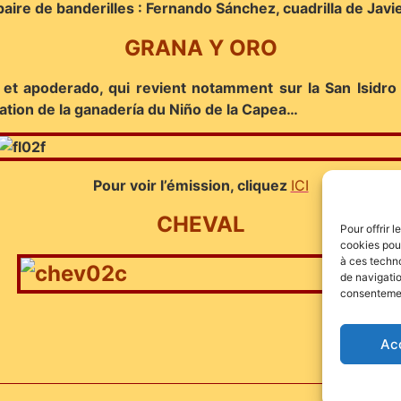
paire de banderilles : Fernando Sánchez, cuadrilla de Javi
GRANA Y ORO
et apoderado, qui revient notamment sur la San Isidro 
ntation de la ganadería du Niño de la Capea…
Pour voir l’émission, cliquez
ICI
CHEVAL
Pour offrir 
cookies pour
à ces techn
de navigatio
consentement
Ac