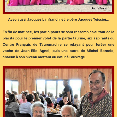
A
vec aussi Jacques Lanfranchi et le père Jacques Teissier…
En fin de matinée, les participants se sont rassemblés autour de la
placita pour le premier volet de la partie taurine, six aspirants du
Centre Français de Tauromachie se relayant pour toréer une
vache de Jean-Elie Agnel, puis une autre de Michel Barcelo,
chacun à son niveau mettant du cœur à l’ouvrage.