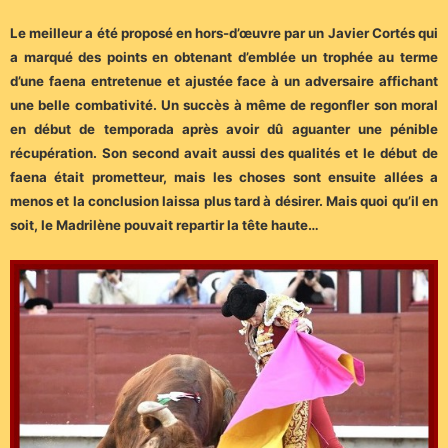
Le meilleur a été proposé en hors-d’œuvre par un Javier Cortés qui
a marqué des points en obtenant d’emblée un trophée au terme
d’une faena entretenue et ajustée face à un adversaire affichant
une belle combativité. Un succès à même de regonfler son moral
en début de temporada après avoir dû aguanter une pénible
récupération. Son second avait aussi des qualités et le début de
faena était prometteur, mais les choses sont ensuite allées a
menos et la conclusion laissa plus tard à désirer. Mais quoi qu’il en
soit, le Madrilène pouvait repartir la tête haute…