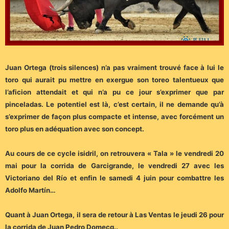
Juan Ortega (trois silences) n’a pas vraiment trouvé face à lui le
toro qui aurait pu mettre en exergue son toreo talentueux que
l’aficion attendait et qui n’a pu ce jour s’exprimer que par
pinceladas. Le potentiel est là, c’est certain, il ne demande qu’à
s’exprimer de façon plus compacte et intense, avec forcément un
toro plus en adéquation avec son concept.
Au cours de ce cycle isidril, on retrouvera « Tala » le vendredi 20
mai pour la corrida de Garcigrande, le vendredi 27 avec les
Victoriano del Río et enfin le samedi 4 juin pour combattre les
Adolfo Martín…
Quant à Juan Ortega, il sera de retour à Las Ventas le jeudi 26 pour
la corrida de Juan Pedro Domecq..