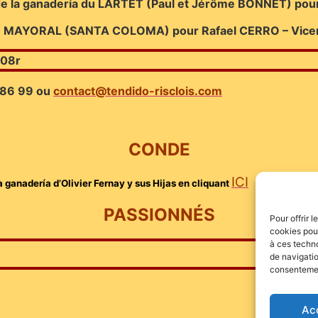
 de la ganadería du LARTET (Paul et Jérôme BONNET) pou
BLO MAYORAL (SANTA COLOMA) pour
Rafael CERRO – Vice
 86 99 ou
contact@tendido-risclois.com
CONDE
ICI
 ganadería d’Olivier Fernay y sus Hijas en cliquant
PASSIONNÉS
Pour offrir 
cookies pour
à ces techn
de navigatio
consentement
Ac