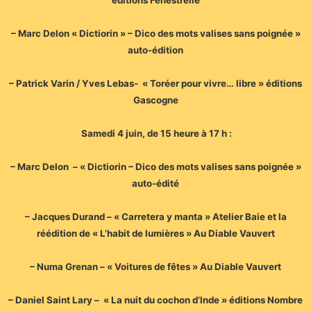
– Marc Delon « Dictiorin » – Dico des mots valises sans poignée »
auto-édition
– Patrick Varin / Yves Lebas- « Toréer pour vivre… libre » éditions
Gascogne
Samedi 4 juin, de 15 heure à 17 h :
– Marc Delon – « Dictiorin – Dico des mots valises sans poignée »
auto-édité
– Jacques Durand – « Carretera y manta » Atelier Baie et la
réédition de « L’habit de lumières » Au Diable Vauvert
– Numa Grenan – « Voitures de fêtes » Au Diable Vauvert
– Daniel Saint Lary – « La nuit du cochon d’Inde » éditions Nombre