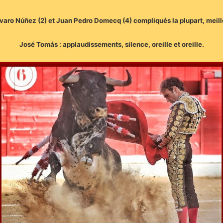
 Álvaro Núñez (2) et Juan Pedro Domecq (4) compliqués la plupart, meill
José Tomás : applaudissements, silence, oreille et oreille.