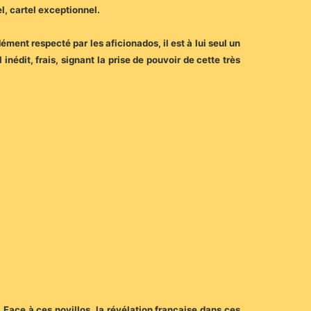
l, cartel exceptionnel.
ment respecté par les aficionados, il est à lui seul un
dit, frais, signant la prise de pouvoir de cette très
Face à ces novillos, la révélation française dans ces