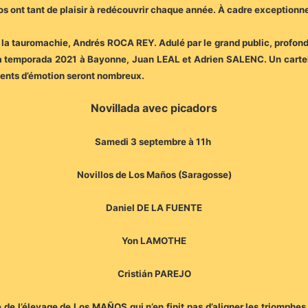
os ont tant de plaisir à redécouvrir chaque année. À cadre exceptionne
e la tauromachie, Andrés ROCA REY. Adulé par le grand public, profondé
 temporada 2021 à Bayonne, Juan LEAL et Adrien SALENC. Un cartel iné
ments d’émotion seront nombreux.
Novillada avec picadors
Samedi 3 septembre à 11h
Novillos de Los Maños (Saragosse)
Daniel DE LA FUENTE
Yon LAMOTHE
Cristián PAREJO
e l’élevage de Los MAÑOS qui n’en finit pas d’aligner les triomphes. 