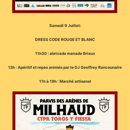
Samedi 9 Juillet:
DRESS CODE ROUGE ET BLANC
11h30 : abrivado manade Briaux
12h : Apéritif et repas animés par le DJ Geoffrey Rancounaïre
11h à 19h : Marché artisanal