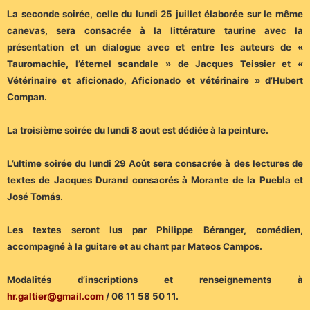
La seconde soirée, celle du lundi 25 juillet élaborée sur le même
canevas, sera consacrée à la littérature taurine avec la
présentation et un dialogue avec et entre les auteurs de «
Tauromachie, l’éternel scandale » de Jacques Teissier et «
Vétérinaire et aficionado, Aficionado et vétérinaire » d’Hubert
Compan.
La troisième soirée du lundi 8 aout est dédiée à la peinture.
L’ultime soirée du lundi 29 Août sera consacrée à des lectures de
textes de Jacques Durand consacrés à Morante de la Puebla et
José Tomás.
Les textes seront lus par Philippe Béranger, comédien,
accompagné à la guitare et au chant par Mateos Campos.
Modalités d’inscriptions et renseignements à
hr.galtier@gmail.com
/ 06 11 58 50 11.