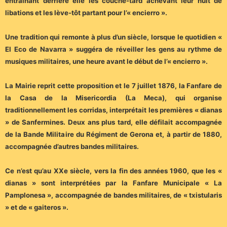
entraînant derrière elle les couche-tard achevant leur nuit de
libations et les lève-tôt partant pour l’« encierro ».
Une tradition qui remonte à plus d’un siècle, lorsque le quotidien «
El Eco de Navarra » suggéra de réveiller les gens au rythme de
musiques militaires, une heure avant le début de l’« encierro ».
La Mairie reprit cette proposition et le 7 juillet 1876, la Fanfare de
la Casa de la Misericordia (La Meca), qui organise
traditionnellement les corridas, interprétait les premières « dianas
» de Sanfermines. Deux ans plus tard, elle défilait accompagnée
de la Bande Militaire du Régiment de Gerona et, à partir de 1880,
accompagnée d’autres bandes militaires.
Ce n’est qu’au XXe siècle, vers la fin des années 1960, que les «
dianas » sont interprétées par la Fanfare Municipale « La
Pamplonesa », accompagnée de bandes militaires, de « txistularis
» et de « gaiteros ».