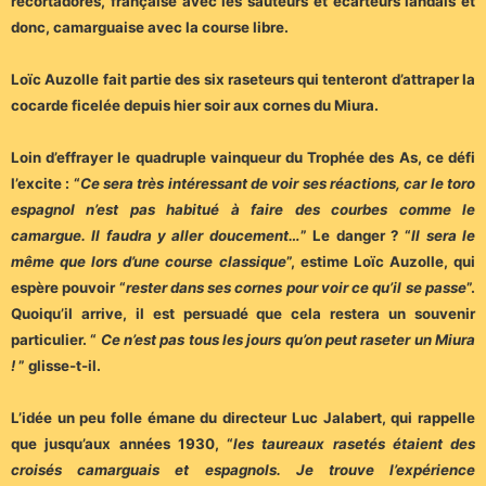
recortadores, française avec les sauteurs et écarteurs landais et
donc, camarguaise avec la course libre.
Loïc Auzolle fait partie des six raseteurs qui tenteront d’attraper la
cocarde ficelée depuis hier soir aux cornes du Miura.
Loin d’effrayer le quadruple vainqueur du Trophée des As, ce défi
l’excite : “
Ce sera très intéressant de voir ses réactions, car le toro
espagnol n’est pas habitué à faire des courbes comme le
camargue. Il faudra y aller doucement…
” Le danger ? “
Il sera le
même que lors d’une course classique
”, estime Loïc Auzolle, qui
espère pouvoir “
rester dans ses cornes pour voir ce qu’il se passe
”.
Quoiqu’il arrive, il est persuadé que cela restera un souvenir
particulier. “
Ce n’est pas tous les jours qu’on peut raseter un Miura
!
” glisse-t-il.
L’idée un peu folle émane du directeur Luc Jalabert, qui rappelle
que jusqu’aux années 1930, “
les taureaux rasetés étaient des
croisés camarguais et espagnols. Je trouve l’expérience