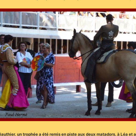
authier, un trophée a été remis en piste aux deux matadors, à Léa et 