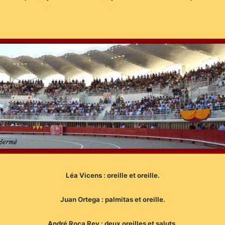
Léa Vicens : oreille et oreille.
Juan Ortega : palmitas et oreille.
André Roca Rey : deux oreilles et saluts.