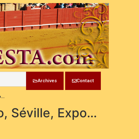
Archives
Contact
po…
o, Séville, Expo…