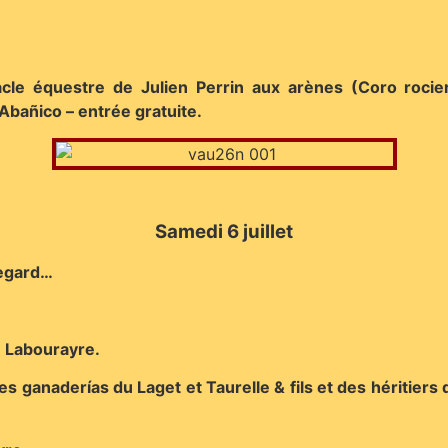
acle équestre de Julien Perrin aux arènes (Coro rociero
 Abañico – entrée gratuite.
Samedi 6 juillet
Regard…
e Labourayre.
des ganaderías du Laget et Taurelle & fils et des héritier