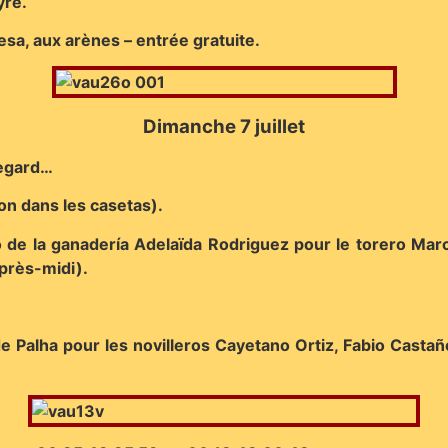
yre.
sa, aux arènes – entrée gratuite.
Dimanche 7 juillet
Regard…
ion dans les casetas).
oro de la ganadería Adelaïda Rodriguez pour le torero M
après-midi).
de Palha pour les novilleros Cayetano Ortiz, Fabio Casta