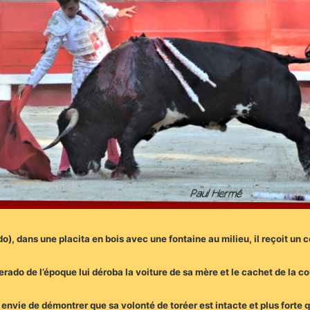
), dans une placita en bois avec une fontaine au milieu, il reçoit un c
derado de l’époque lui déroba la voiture de sa mère et le cachet de la c
 envie de démontrer que sa volonté de toréer est intacte et plus forte q