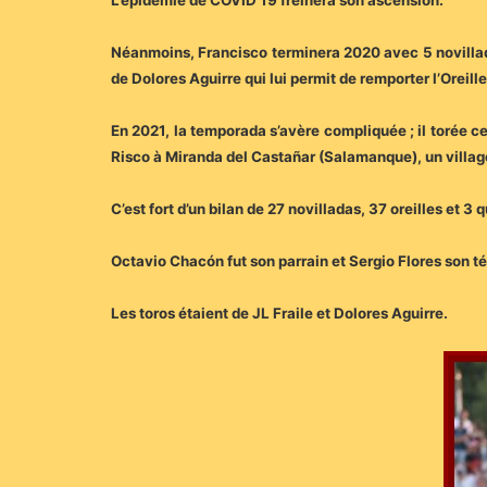
L’épidémie de COVID 19 freinera son ascension.
Néanmoins, Francisco terminera 2020 avec 5 novilla
de Dolores Aguirre qui lui permit de remporter l’Oreille
En 2021, la temporada s’avère compliquée ; il torée ce
Risco à Miranda del Castañar (Salamanque), un villag
C’est fort d’un bilan de 27 novilladas, 37 oreilles et 
Octavio Chacón fut son parrain et Sergio Flores son t
Les toros étaient de JL Fraile et Dolores Aguirre.