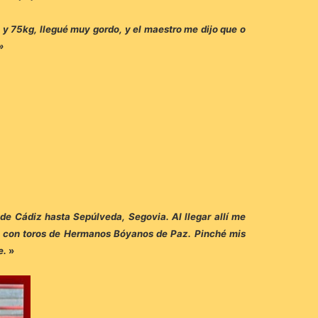
 y 75kg, llegué muy gordo, y el maestro me dijo que o
»
de Cádiz hasta Sepúlveda, Segovia. Al llegar allí me
ez, con toros de Hermanos Bóyanos de Paz. Pinché mis
e.
»