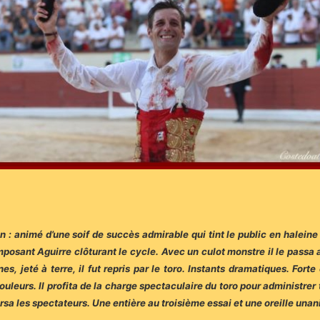
ion : animé d’une soif de succès admirable qui tint le public en halei
imposant Aguirre clôturant le cycle. Avec un culot monstre il le passa a
ornes, jeté à terre, il fut repris par le toro. Instants dramatiques. Fo
leurs. Il profita de la charge spectaculaire du toro pour administrer tr
versa les spectateurs. Une entière au troisième essai et une oreille 