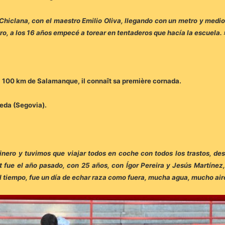
 Chiclana, con el maestro Emilio Oliva, llegando con un metro y medio
ro, a los 16 años empecé a torear en tentaderos que hacía la escuela. 
 à 100 km de Salamanque, il connaît sa première cornada.
veda (Segovia).
nero y tuvimos que viajar todos en coche con todos los trastos, des
ut fue el año pasado, con 25 años, con Ígor Pereira y Jesús Martín
 el tiempo, fue un día de echar raza como fuera, mucha agua, mucho air