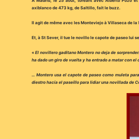
A Madrid, le 25 août, toréant avec Alberto Pozo e
axiblanco de 473 kg, de Saltillo, fait le buzz.
Il agit de même avec les Monteviejo à Villaseca de la 
Et, à St Sever, il tue le novillo le capote de paseo lui 
«
El novillero gaditano Montero no deja de sorprender
ha dado un giro de vuelta y ha entrado a matar con el
… Montero usa el capote de paseo como muleta para d
diestro hacía el paseíllo para lidiar una novillada de