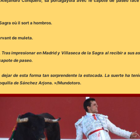
t Alejandro Conquero, sa portagayola avec le capote de paseo face
Sagra où il sort a hombros.
servant de muleta.
. Tras impresionar en Madrid y Villaseca de la Sagra al recibir a sus 
 capote de paseo.
ejar de esta forma tan sorprendente la estocada. La suerte ha tenido
 Coquilla de Sánchez Arjon
a. »/Mundotoro.