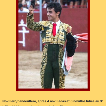
Novillero/banderillero, après 4 novilladas et 6 novillos lidiés au 31