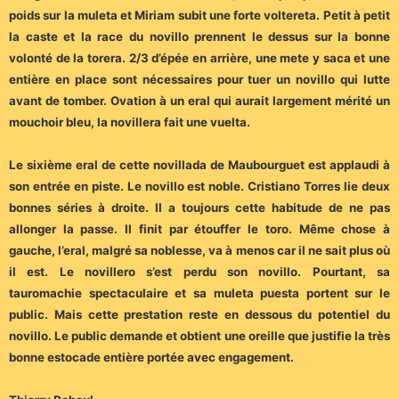
poids sur la muleta et Miriam subit une forte voltereta. Petit à petit
la caste et la race du novillo prennent le dessus sur la bonne
volonté de la torera. 2/3 d’épée en arrière, une mete y saca et une
entière en place sont nécessaires pour tuer un novillo qui lutte
avant de tomber. Ovation à un eral qui aurait largement mérité un
mouchoir bleu, la novillera fait une vuelta.
Le sixième eral de cette novillada de Maubourguet est applaudi à
son entrée en piste. Le novillo est noble. Cristiano Torres lie deux
bonnes séries à droite. Il a toujours cette habitude de ne pas
allonger la passe. Il finit par étouffer le toro. Même chose à
gauche, l’eral, malgré sa noblesse, va à menos car il ne sait plus où
il est. Le novillero s’est perdu son novillo. Pourtant, sa
tauromachie spectaculaire et sa muleta puesta portent sur le
public. Mais cette prestation reste en dessous du potentiel du
novillo. Le public demande et obtient une oreille que justifie la très
bonne estocade entière portée avec engagement.