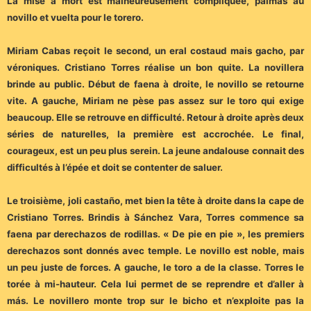
La mise à mort est malheureusement compliquée, palmas au
novillo et vuelta pour le torero.
Miriam Cabas reçoit le second, un eral costaud mais gacho, par
véroniques. Cristiano Torres réalise un bon quite. La novillera
brinde au public. Début de faena à droite, le novillo se retourne
vite. A gauche, Miriam ne pèse pas assez sur le toro qui exige
beaucoup. Elle se retrouve en difficulté. Retour à droite après deux
séries de naturelles, la première est accrochée. Le final,
courageux, est un peu plus serein. La jeune andalouse connait des
difficultés à l’épée et doit se contenter de saluer.
Le troisième, joli castaño, met bien la tête à droite dans la cape de
Cristiano Torres. Brindis à Sánchez Vara, Torres commence sa
faena par derechazos de rodillas. « De pie en pie », les premiers
derechazos sont donnés avec temple. Le novillo est noble, mais
un peu juste de forces. A gauche, le toro a de la classe. Torres le
torée à mi-hauteur. Cela lui permet de se reprendre et d’aller à
más. Le novillero monte trop sur le bicho et n’exploite pas la