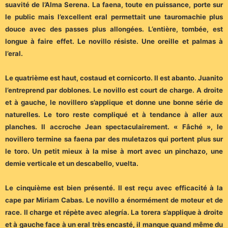
suavité de l’Alma Serena. La faena, toute en puissance, porte sur
le public mais l’excellent eral permettait une tauromachie plus
douce avec des passes plus allongées. L’entière, tombée, est
longue à faire effet. Le novillo résiste. Une oreille et palmas à
l’eral.
Le quatrième est haut, costaud et cornicorto. Il est abanto. Juanito
l’entreprend par doblones. Le novillo est court de charge. A droite
et à gauche, le novillero s’applique et donne une bonne série de
naturelles. Le toro reste compliqué et à tendance à aller aux
planches. Il accroche Jean spectaculairement. « Fâché », le
novillero termine sa faena par des muletazos qui portent plus sur
le toro. Un petit mieux à la mise à mort avec un pinchazo, une
demie verticale et un descabello, vuelta.
Le cinquième est bien présenté. Il est reçu avec efficacité à la
cape par Miriam Cabas. Le novillo a énormément de moteur et de
race. Il charge et répète avec alegría. La torera s’applique à droite
et à gauche face à un eral très encasté, il manque quand même du