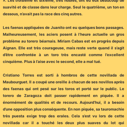
». Les troisième et sixième, très nobles, ont eu eux beaucoup de
suavité et de classe dans leur charge. Seul le quatrième, un ton en
dessous, n’avait pas la race des cinq autres.
Les faenas appliquées de Juanito ont eu quelques bons passages.
Malheureusement, les aciers posent à l’heure actuelle un gros
problème au torero béarnais. Miriam Cabas est en progrès depuis
Aignan. Elle est très courageuse, mais reste verte quand il s’agit
d’être confrontée à un toro très encasté comme l’excellent
cinquième. Plus à l’aise avec le second, elle a mal tué.
Cristiano Torres est sorti à hombros de cette novillada de
Maubourguet. Il a coupé une oreille à chacun de ses novillos après
des faenas qui ont pesé sur les toros et porté sur le public. Le
torero de Zaragoza doit passer rapidement en piquée. Il a
énormément de qualités et de recours. Aujourd’hui, il a besoin
d’une opposition plus conséquente. En non piquée, sa tauromachie
très puesta exige trop des erales. Cela s’est vu lors de cette
novillada car il a touché les deux plus suaves du lot qui