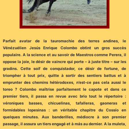
Parfait avatar de la tauromachie des terres andines, le
Vénézuélien Jesús Enrique Colombo obtint un gros succès
populaire. A la science et au savoir de Maestros comme Perera, il
oppose la joie, le désir de vaincre qui porte – à juste titre – sur les
gradins. Cette soif de conquistador, ce désir de fortune, de
triompher à tout prix, quitte à sortir des sentiers battus et à
emprunter des chemins hétérodoxes, n’est-ce pas cela aussi le
toreo ? Colombo maîtrise parfaitement le capote et dans ce
premier tiers, il passa en revue avec brio tout le répertoire :
véroniques basses, chicuelinas, tafalleras, gaoneras et
formidables lopesinas : un véritable chapitre du Cossío en
quelques minutes. Aux banderilles, médiocre à son premier
passage, il assura un tiers engagé et à más au dernier. A la muleta,