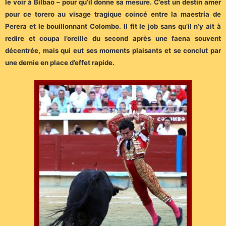
le voir à Bilbao – pour qu’il donne sa mesure. C’est un destin amer
pour ce torero au visage tragique coincé entre la maestría de
Perera et le bouillonnant Colombo. Il fit le job sans qu’il n’y ait à
redire et coupa l’oreille du second après une faena souvent
décentrée, mais qui eut ses moments plaisants et se conclut par
une demie en place d’effet rapide.