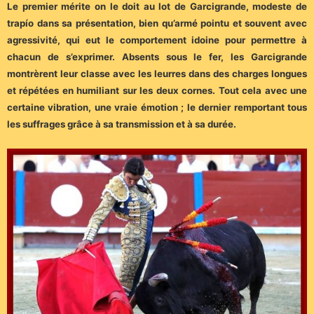
Le premier mérite on le doit au lot de Garcigrande, modeste de
trapío dans sa présentation, bien qu’armé pointu et souvent avec
agressivité, qui eut le comportement idoine pour permettre à
chacun de s’exprimer. Absents sous le fer, les Garcigrande
montrèrent leur classe avec les leurres dans des charges longues
et répétées en humiliant sur les deux cornes. Tout cela avec une
certaine vibration, une vraie émotion ; le dernier remportant tous
les suffrages grâce à sa transmission et à sa durée.