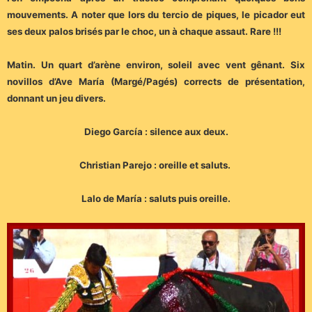
mouvements. A noter que lors du tercio de piques, le picador eut
ses deux palos brisés par le choc, un à chaque assaut. Rare !!!
Matin. Un quart d’arène environ, soleil avec vent gênant. Six
novillos d’Ave María (Margé/Pagés) corrects de présentation,
donnant un jeu divers.
Diego García : silence aux deux.
Christian Parejo : oreille et saluts.
Lalo de María : saluts puis oreille.