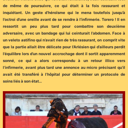
de même de poursuivre, ce qui était à la fois rassurant et
inquiétant. Un geste d’héroïsme qui le mena toutefois jusqu’à
l’octroi d’une oreille avant de se rendre à l’infirmerie. Torero ! Il en
ressortit un peu plus tard pour combattre son deuxième
adversaire, avec un bandage qui lui ceinturait l’abdomen. Face à
un veleto astifino qui n’avait rien de très rassurant, on comprit vite
que la partie allait être délicate pour l’Arlésien qui d’ailleurs perdit
l’équilibre lors d’un nouvel accrochage dont il sortit apparemment
sonné, ce qui a alors correspondu à un retour illico vers
l’infirmerie, avant plus tard une annonce au micro précisant qu’il
avait été transféré à l’hôpital pour déterminer un protocole de
soins liés à son état…