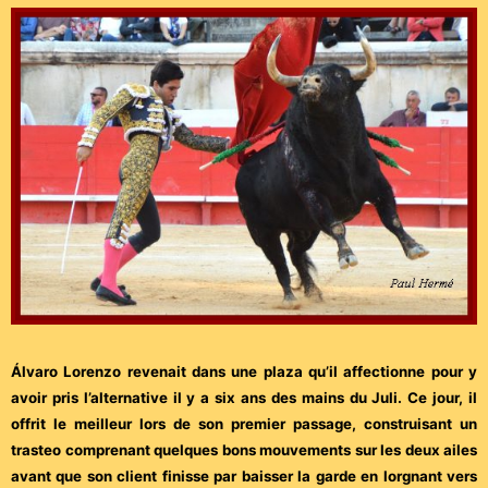
Álvaro Lorenzo revenait dans une plaza qu’il affectionne pour y
avoir pris l’alternative il y a six ans des mains du Juli. Ce jour, il
offrit le meilleur lors de son premier passage, construisant un
trasteo comprenant quelques bons mouvements sur les deux ailes
avant que son client finisse par baisser la garde en lorgnant vers