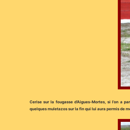
Cerise sur la fougasse d’Aigues-Mortes, si l’on a par
quelques muletazos sur la fin qui lui aura permis de mes