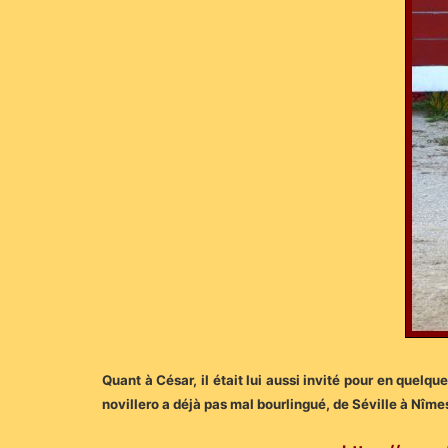
Quant à César, il était lui aussi invité pour en quelq
novillero a déjà pas mal bourlingué, de Séville à Nî