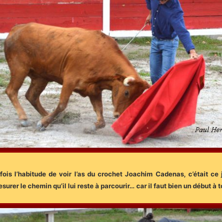
fois l’habitude de voir l’as du crochet Joachim Cadenas, c’était ce 
urer le chemin qu’il lui reste à parcourir… car il faut bien un début à t