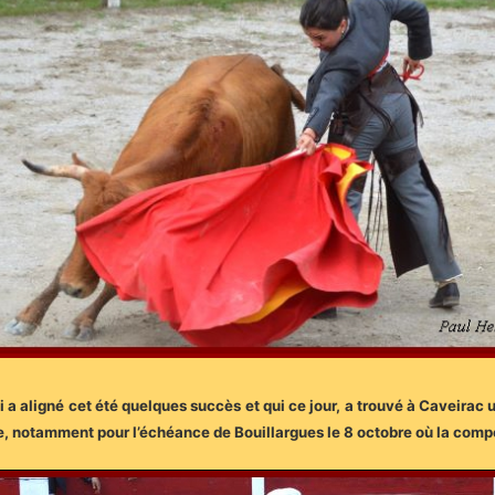
 a aligné cet été quelques succès et qui ce jour, a trouvé à Caveirac 
te, notamment pour l’échéance de Bouillargues le 8 octobre où la compe