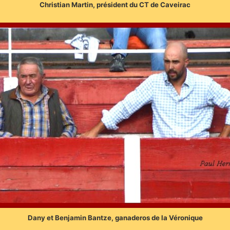
Christian Martin, président du CT de Caveirac
Dany et Benjamin Bantze, ganaderos de la Véronique