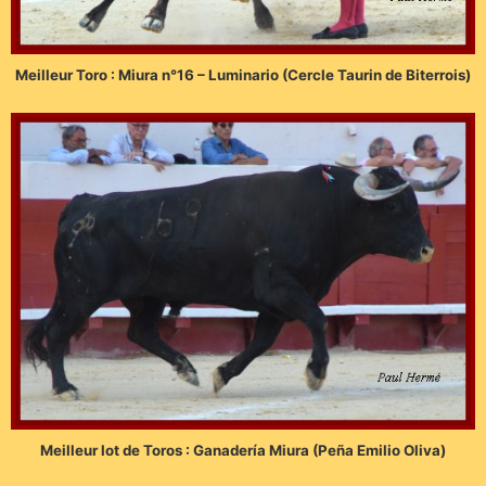
Meilleur Toro : Miura n°16 – Luminario (Cercle Taurin de Biterrois)
Meilleur lot de Toros : Ganadería Miura (Peña Emilio Oliva)