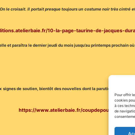
le croisait. Il portait presque toujours un costume noir très cintré 
ditions.atelierbaie.fr/10-la-page-taurine-de-jacques-dur
elle et paraîtra le dernier jeudi du mois jusqu’au printemps prochain 
 signes de soutien, bientôt des nouvelles dont la parution du Manitas
Pour offrir 
cookies pour
à ces techn
https://www.atelierbaie.fr/coupdepouce/
de navigatio
consentement
Ac