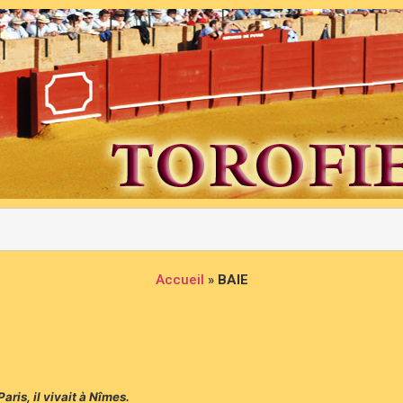
Accueil
»
BAIE
ris, il vivait à Nîmes.