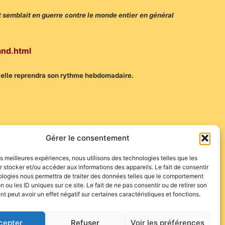
et semblait en guerre contre le monde entier en général
and.html
où elle reprendra son rythme hebdomadaire.
Gérer le consentement
 de Plata qui se confirme et un cadeau d’Eddie Pons à
les meilleures expériences, nous utilisons des technologies telles que les
 stocker et/ou accéder aux informations des appareils. Le fait de consentir
ologies nous permettra de traiter des données telles que le comportement
n ou les ID uniques sur ce site. Le fait de ne pas consentir ou de retirer son
 peut avoir un effet négatif sur certaines caractéristiques et fonctions.
cepter
Refuser
Voir les préférences