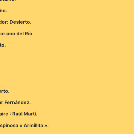
iño.
or: Desierto.
oriano del Río.
to.
rto.
ar Fernández.
ire : Raúl Martí.
spinosa « Armillita ».