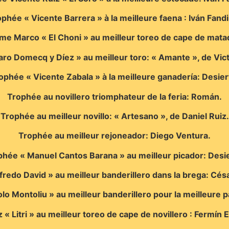
phée « Vicente Barrera » à la meilleure faena : Iván Fand
me Marco « El Choni » au meilleur toreo de cape de matad
ro Domecq y Díez » au meilleur toro: « Amante », de Vict
ophée « Vicente Zabala » à la meilleure ganadería: Desier
Trophée au novillero triomphateur de la feria: Román.
Trophée au meilleur novillo: « Artesano », de Daniel Ruiz.
Trophée au meilleur rejoneador: Diego Ventura.
phée « Manuel Cantos Barana » au meilleur picador: Desie
fredo David » au meilleur banderillero dans la brega: Cés
 Montoliu » au meilleur banderillero pour la meilleure pa
 Litri » au meilleur toreo de cape de novillero : Fermín E