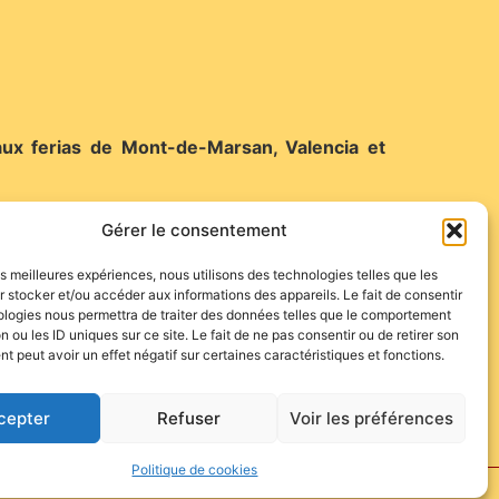
aux ferias de Mont-de-Marsan, Valencia et
Gérer le consentement
les meilleures expériences, nous utilisons des technologies telles que les
 stocker et/ou accéder aux informations des appareils. Le fait de consentir
o de Juan Pedro Domecq indulté à Roquetas par
ologies nous permettra de traiter des données telles que le comportement
ICI
n ou les ID uniques sur ce site. Le fait de ne pas consentir ou de retirer son
z
 peut avoir un effet négatif sur certaines caractéristiques et fonctions.
cepter
Refuser
Voir les préférences
Politique de cookies