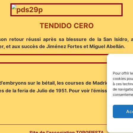
TENDIDO CERO
on retour réussi après sa blessure de la San Isidro, 
r, et aux succès de Jiménez Fortes et Miguel Abellán.
Pour offrir 
cookies pour
n d’embryons sur le bétail, les courses de Madrid, le tor
à ces techn
de navigatio
s de la feria de Julio de 1951. Pour voir l’émission, clique
consentement
Ac
Site de l'association TOROFIESTA