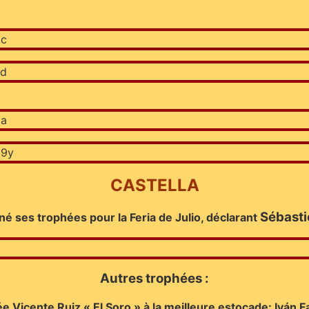
CASTELLA
Sébasti
né ses trophées pour la Feria de Julio, déclarant
Autres trophées :
e Vicente Ruiz « El Soro » à la meilleure estocade: Iván F