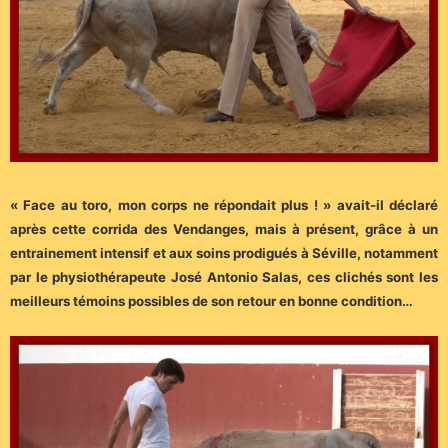
« Face au toro, mon corps ne répondait plus ! » avait-il déclaré
après cette corrida des Vendanges, mais à présent, grâce à un
entrainement intensif et aux soins prodigués à Séville, notamment
par le physiothérapeute José Antonio Salas, ces clichés sont les
meilleurs témoins possibles de son retour en bonne condition…