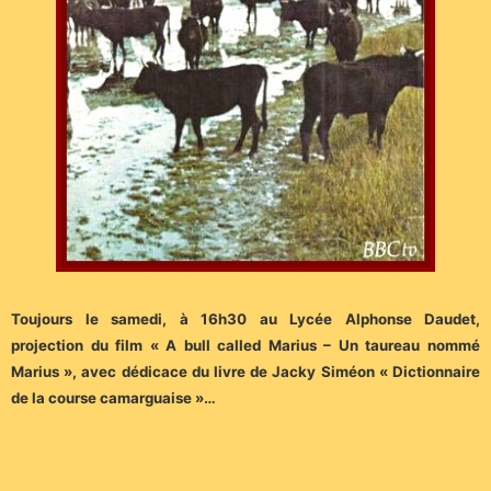
Toujours le samedi, à 16h30 au Lycée Alphonse Daudet,
projection du film « A bull called Marius – Un taureau nommé
Marius », avec dédicace du livre de Jacky Siméon « Dictionnaire
de la course camarguaise »…