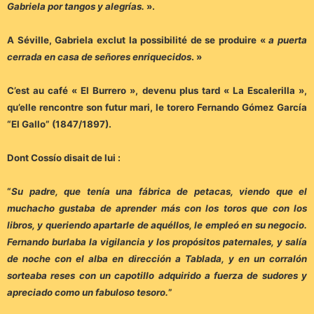
Gabriela por tangos y alegrías.
».
A Séville, Gabriela exclut la possibilité de se produire «
a puerta
cerrada en casa de señores enriquecidos
. »
C’est au café « El Burrero », devenu plus tard « La Escalerilla »,
qu’elle rencontre son futur mari, le torero Fernando Gómez García
“El Gallo” (1847/1897).
Dont Cossío disait de lui :
“
Su padre, que tenía una fábrica de petacas, viendo que el
muchacho gustaba de aprender más con los toros que con los
libros, y queriendo apartarle de aquéllos, le empleó en su negocio.
Fernando burlaba la vigilancia y los propósitos paternales, y salía
de noche con el alba en dirección a Tablada, y en un corralón
sorteaba reses con un capotillo adquirido a fuerza de sudores y
apreciado como un fabuloso tesoro.
”