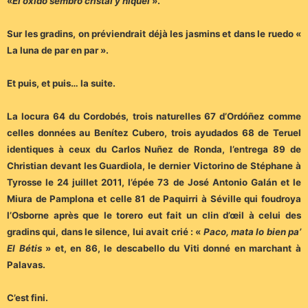
«
El óxido sembró cristal y níquel
».
Sur les gradins, on préviendrait déjà les jasmins et dans le ruedo «
La luna de par en par ».
Et puis, et puis… la suite.
La locura 64 du Cordobés, trois naturelles 67 d’Ordóñez comme
celles données au Benítez Cubero, trois ayudados 68 de Teruel
identiques à ceux du Carlos Nuñez de Ronda, l’entrega 89 de
Christian devant les Guardiola, le dernier Victorino de Stéphane à
Tyrosse le 24 juillet 2011, l’épée 73 de José Antonio Galán et le
Miura de Pamplona et celle 81 de Paquirri à Séville qui foudroya
l’Osborne après que le torero eut fait un clin d’œil à celui des
gradins qui, dans le silence, lui avait crié : «
Paco, mata lo bien pa’
El Bétis
» et, en 86, le descabello du Viti donné en marchant à
Palavas.
C’est fini.