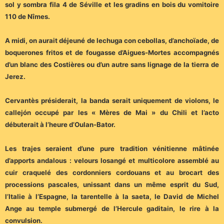
sol y sombra fila 4 de Séville et les gradins en bois du vomitoire
110 de Nîmes.
A midi, on aurait déjeuné de lechuga con cebollas, d’anchoïade, de
boquerones fritos et de fougasse d’Aigues-Mortes accompagnés
d’un blanc des Costières ou d’un autre sans lignage de la tierra de
Jerez.
Cervantès présiderait, la banda serait uniquement de violons, le
callejón occupé par les « Mères de Mai » du Chili et l’acto
débuterait à l’heure d’Oulan-Bator.
Les trajes seraient d’une pure tradition vénitienne mâtinée
d’apports andalous : velours losangé et multicolore assemblé au
cuir craquelé des cordonniers cordouans et au brocart des
processions pascales, unissant dans un même esprit du Sud,
l’Italie à l’Espagne, la tarentelle à la saeta, le David de Michel
Ange au temple submergé de l’Hercule gaditain, le rire à la
convulsion.