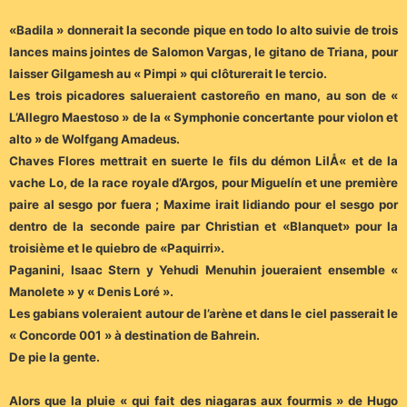
«Badila » donnerait la seconde pique en todo lo alto suivie de trois
lances mains jointes de Salomon Vargas, le gitano de Triana, pour
laisser Gilgamesh au « Pimpi » qui clôturerait le tercio.
Les trois picadores salueraient castoreño en mano, au son de «
L’Allegro Maestoso » de la « Symphonie concertante pour violon et
alto » de Wolfgang Amadeus.
Chaves Flores mettrait en suerte le fils du démon LilÅ« et de la
vache Lo, de la race royale d’Argos, pour Miguelín et une première
paire al sesgo por fuera ; Maxime irait lidiando pour el sesgo por
dentro de la seconde paire par Christian et «Blanquet» pour la
troisième et le quiebro de «Paquirri».
Paganini, Isaac Stern y Yehudi Menuhin joueraient ensemble «
Manolete » y « Denis Loré ».
Les gabians voleraient autour de l’arène et dans le ciel passerait le
« Concorde 001 » à destination de Bahrein.
De pie la gente.
Alors que la pluie « qui fait des niagaras aux fourmis » de Hugo