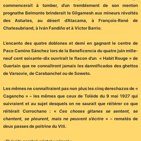
commencerait à tomber, d’un tremblement de son menton
prognathe Belmonte brinderait le Gilgamesh aux mineurs révoltés
des Asturies, au désert d’Atacama, à François-René de
Chateaubriand, à Iván Fandiño et à Víctor Barrio.
L’encanto des quatre doblones et demi en gagnant le centre de
Paco Camino Sánchez lors de la Beneficencia du quatre juin mille-
neuf cent soixante-dix ouvrirait le flacon d’un « Habit Rouge » de
Guerlain que ne connaîtront jamais les damnificados des ghettos
de Varsovie, de Carabanchel ou de Soweto.
Les mêmes ne connaîtraient pas non plus les cinq derechazos de «
Cagancho » – les mêmes que ceux de Tolède du 9 mai 1927 qui
suivraient et au sujet desquels on ne saurait que réitérer ce que
réitérait Corrochano : «
Ces choses gitanes se sentent, se
chantent, se pleurent, mais ne peuvent s’écrire
» – rematés de
deux passes de poitrine du Viti.