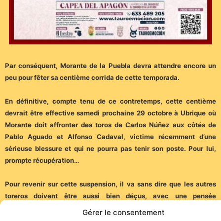
Par conséquent, Morante de la Puebla devra attendre encore un
peu pour fêter sa centième corrida de cette temporada.
En définitive, compte tenu de ce contretemps, cette centième
devrait être effective samedi prochaine 29 octobre à Ubrique où
Morante doit affronter des toros de Carlos Núñez aux côtés de
Pablo Aguado et Alfonso Cadaval, victime récemment d’une
sérieuse blessure et qui ne pourra pas tenir son poste. Pour lui,
prompte récupération…
Pour revenir sur cette suspension, il va sans dire que les autres
toreros doivent être aussi bien déçus, avec une pensée
particulière pour le jeune Marco Pérez qui comptait certainement
Gérer le consentement
provoquer un nouveau zambombazo après Séville dans cette