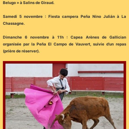
Belugo » à Salins de Giraud.
Samedi 5 novembre : Fiesta campera Peña Nino Julián à La
Chassagne.
Dimanche 6 novembre à 11h : Capea Arènes de Gallician
organisée par la Peña El Campo de Vauvert, suivie d’un repas
(prière de réserver).