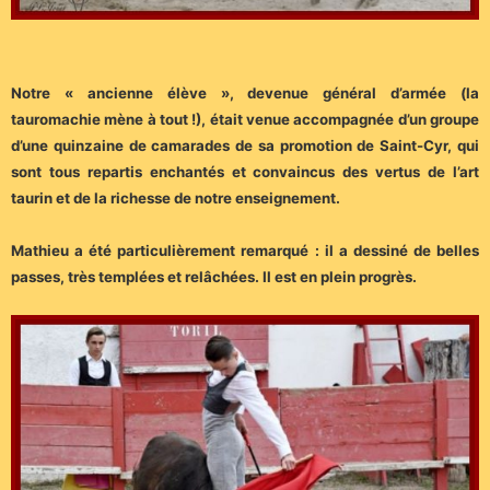
Notre « ancienne élève », devenue général d’armée (la
tauromachie mène à tout !), était venue accompagnée d’un groupe
d’une quinzaine de camarades de sa promotion de Saint-Cyr, qui
sont tous repartis enchantés et convaincus des vertus de l’art
taurin et de la richesse de notre enseignement.
Mathieu a été particulièrement remarqué : il a dessiné de belles
passes, très templées et relâchées. Il est en plein progrès.