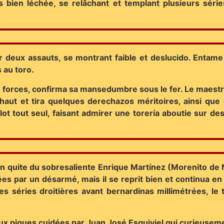
en léchée, se relâchant et templant plusieurs série
ur deux assauts, se montrant faible et deslucido. Entame 
s au toro.
de forces, confirma sa mansedumbre sous le fer. Le maest
aut et tira quelques derechazos méritoires, ainsi que 
ulot tout seul, faisant admirer une torería aboutie sur des
 quite du sobresaliente Enrique Martínez (Morenito de Nî
es par un désarmé, mais il se reprit bien et continua en
 séries droitières avant bernardinas millimétrées, le 
ux piques cuidées par Juan José Esquiviel qui curieuseme