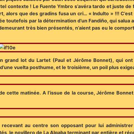
el contexte ! Le Fuente Ymbro s’avéra tardo et juste de f
, alors que des gradins fusa un cri… « Indulto » !!! C’est 
outefois par la détermination d’un Fandiño, qui salua a
meurant très bien présentés, n’aient pas eu le comport
un grand lot du Lartet (Paul et Jérôme Bonnet), qui ont
d’une vuelta posthume, et le troisième, un poil plus exige
 de cette matinée. A l’issue de la course, Jérôme Bonn
n recevant au centre son opposant pour lui administrer
, le novillero de La Algaba terminant par entière et réco