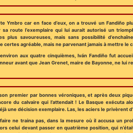
te Ymbro car en face d’eux, on a trouvé un Fandiño plu
 sa route l’exemplaire qui lui aurait autorisé un triomp
 plus savoureuses, mais sans possibilité d’enchaîner
certes agréable, mais ne parvenant jamais à mettre le c
nviron aux quatre cinquièmes, Iván Fandiño fut accueil
onneur avant que Jean Grenet, maire de Bayonne, ne lui r
 son premier par bonnes véroniques, et après deux piques
core du calvaire qui l’attendait ! Le Basque exécuta al
éjà une décision exemplaire. Las, les aciers le privèrent d
faire ne traina pas, dans la mesure où il accusa un pro
alors celui devant passer en quatrième position, qui n’ét