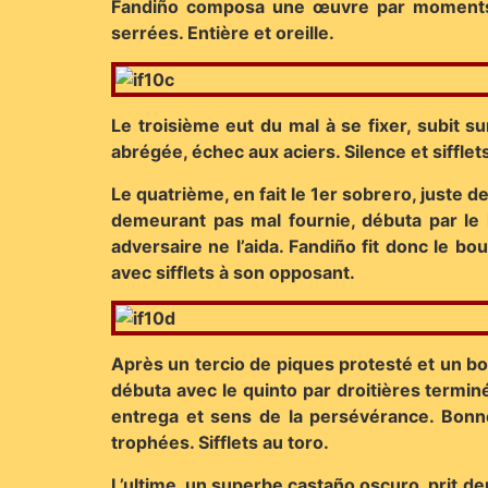
Fandiño composa une œuvre par moments bi
serrées. Entière et oreille.
Le troisième eut du mal à se fixer, subit s
abrégée, échec aux aciers. Silence et sifflet
Le quatrième, en fait le 1er sobrero, juste 
demeurant pas mal fournie, débuta par le h
adversaire ne l’aida. Fandiño fit donc le bo
avec sifflets à son opposant.
Après un tercio de piques protesté et un bon
débuta avec le quinto par droitières terminé
entrega et sens de la persévérance. Bonnes
trophées. Sifflets au toro.
L’ultime, un superbe castaño oscuro, prit de