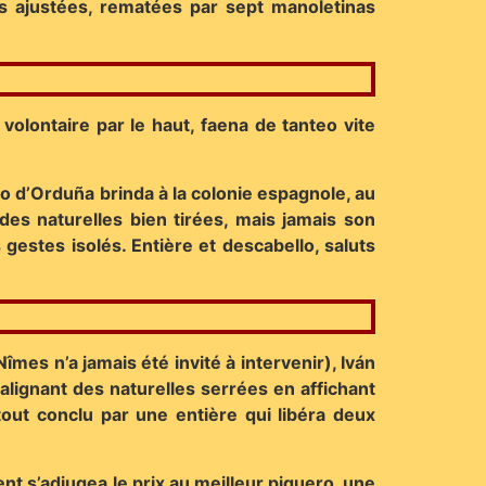
s ajustées, rematées par sept manoletinas
volontaire par le haut, faena de tanteo vite
ro d’Orduña brinda à la colonie espagnole, au
des naturelles bien tirées, mais jamais son
 gestes isolés. Entière et descabello, saluts
mes n’a jamais été invité à intervenir), Iván
 alignant des naturelles serrées en affichant
tout conclu par une entière qui libéra deux
nt s’adjugea le prix au meilleur piquero, une