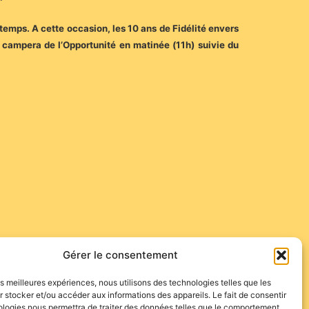
temps. A cette occasion, les 10 ans de Fidélité envers
campera de l’Opportunité en matinée (11h) suivie du
Gérer le consentement
s seront communiquées ultérieurement de même que le
les meilleures expériences, nous utilisons des technologies telles que les
 stocker et/ou accéder aux informations des appareils. Le fait de consentir
ologies nous permettra de traiter des données telles que le comportement