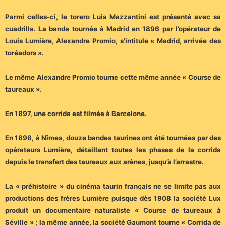
Parmi celles-ci, le torero Luis Mazzantini est présenté avec sa
cuadrilla. La bande tournée à Madrid en 1896 par l’opérateur de
Louis Lumière, Alexandre Promio, s’intitule « Madrid, arrivée des
toréadors ».
Le même Alexandre Promio tourne cette même année « Course de
taureaux ».
En 1897, une corrida est filmée à Barcelone.
En 1898, à Nîmes, douze bandes taurines ont été tournées par des
opérateurs Lumière, détaillant toutes les phases de la corrida
depuis le transfert des taureaux aux arènes, jusqu’à l’arrastre.
La « préhistoire » du cinéma taurin français ne se limite pas aux
productions des frères Lumière puisque dès 1908 la société Lux
produit un documentaire naturaliste « Course de taureaux à
Séville » ; la même année, la société Gaumont tourne « Corrida de