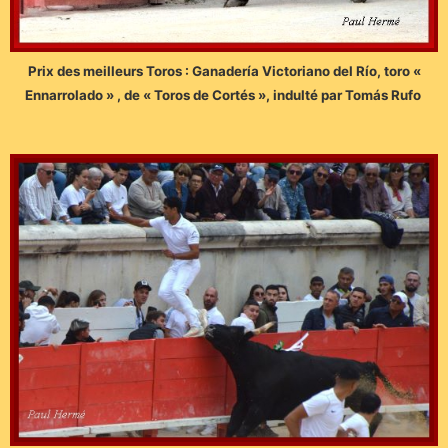
Prix des meilleurs Toros : Ganadería Victoriano del Río, toro «
Ennarrolado » , de « Toros de Cortés », indulté par Tomás Rufo