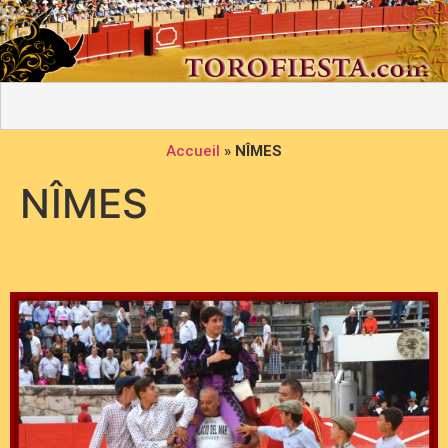
Accueil
»
NÎMES
NÎMES