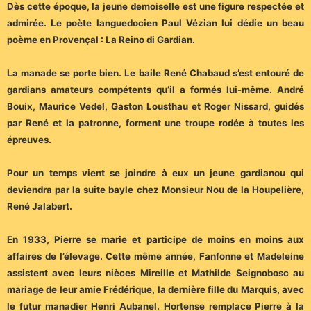
Dès cette époque, la jeune demoiselle est une figure respectée et
admirée. Le poète languedocien Paul Vézian lui dédie un beau
poème en Provençal : La Reino di Gardian.
La manade se porte bien. Le baile René Chabaud s’est entouré de
gardians amateurs compétents qu’il a formés lui-même. André
Bouix, Maurice Vedel, Gaston Lousthau et Roger Nissard, guidés
par René et la patronne, forment une troupe rodée à toutes les
épreuves.
Pour un temps vient se joindre à eux un jeune gardianou qui
deviendra par la suite bayle chez Monsieur Nou de la Houpelière,
René Jalabert.
En 1933, Pierre se marie et participe de moins en moins aux
affaires de l’élevage. Cette même année, Fanfonne et Madeleine
assistent avec leurs nièces Mireille et Mathilde Seignobosc au
mariage de leur amie Frédérique, la dernière fille du Marquis, avec
le futur manadier Henri Aubanel. Hortense remplace Pierre à la