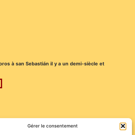
ros à san Sebastián il y a un demi-siècle et
amos, Marbella, Les Saintes, Vic, Vitoria,
Gérer le consentement