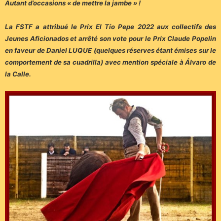
Autant d’occasions « de mettre la jambe » !
La FSTF a attribué le Prix El Tío Pepe 2022 aux collectifs des
Jeunes Aficionados et arrêté son vote pour le Prix Claude Popelin
en faveur de Daniel LUQUE (quelques réserves étant émises sur le
comportement de sa cuadrilla) avec mention spéciale à Álvaro de
la Calle.