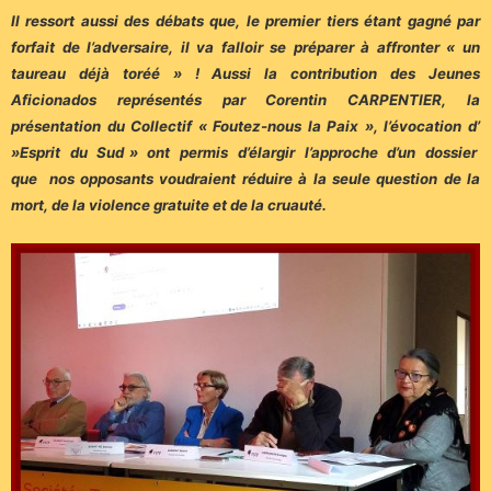
Il ressort aussi des débats que, le premier tiers étant gagné par
forfait de l’adversaire, il va falloir se préparer à affronter « un
taureau déjà toréé » ! Aussi la contribution des Jeunes
Aficionados représentés par Corentin CARPENTIER, la
présentation du Collectif « Foutez-nous la Paix », l’évocation d’
»Esprit du Sud » ont permis d’élargir l’approche d’un dossier
que nos opposants voudraient réduire à la seule question de la
mort, de la violence gratuite et de la cruauté.