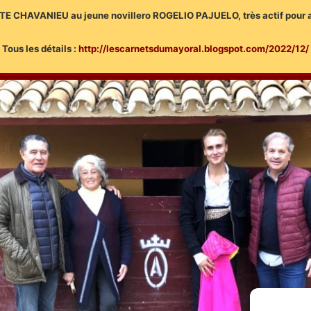
TE CHAVANIEU au jeune novillero ROGELIO PAJUELO, très actif pour a
Tous les détails :
http://lescarnetsdumayoral.blogspot.com/2022/12/