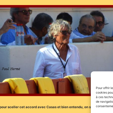
Pour offrir 
cookies pour
à ces techn
de navigatio
consentement
s pour sceller cet accord avec Casas et bien entendu, on souhaite bon